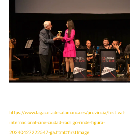
CONTACTO
PRENSA
EDICIONES ANTERIORES
DESCARGAS
https://www.lagacetadesalamanca.es/provincia/festival-
internacional-cine-ciudad-rodrigo-rinde-figura-
20240427222547-ga.html#firstImage