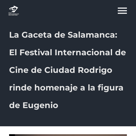
Skip
To
to
content
Na
La Gaceta de Salamanca:
15 EDICIÓN
El Festival Internacional de
educaFICCION
Cine de Ciudad Rodrigo
CINE RURAL
rinde homenaje a la figura
de Eugenio
PREMIOS
CIUDAD RODRIGO