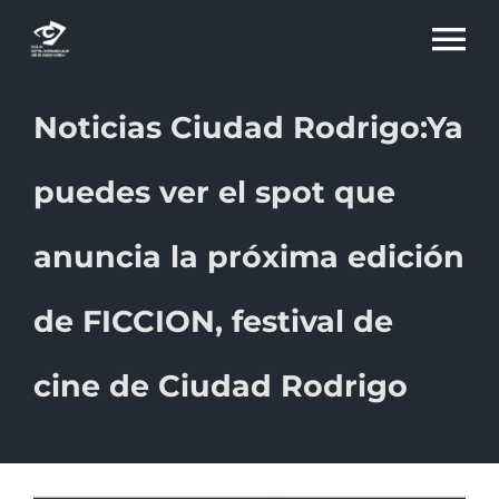
Skip
To
to
content
Na
Noticias Ciudad Rodrigo:Ya
15 EDICIÓN
puedes ver el spot que
educaFICCION
anuncia la próxima edición
CINE RURAL
de FICCION, festival de
cine de Ciudad Rodrigo
PREMIOS
CIUDAD RODRIGO