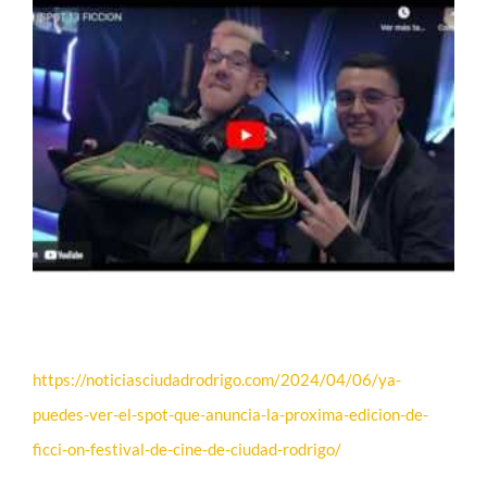
CONTACTO
PRENSA
EDICIONES ANTERIORES
DESCARGAS
https://noticiasciudadrodrigo.com/2024/04/06/ya-
puedes-ver-el-spot-que-anuncia-la-proxima-edicion-de-
ficci-on-festival-de-cine-de-ciudad-rodrigo/