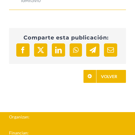
ioMn3vf0
Comparte esta publicación:
VOLVER
Organizan:
Financian: